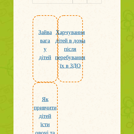
Зайва
Харчування
вага
дітей в дома
у
після
дітей
перебування
їх в ЗДО
Як
привчити
дітей
їсти
овочі та