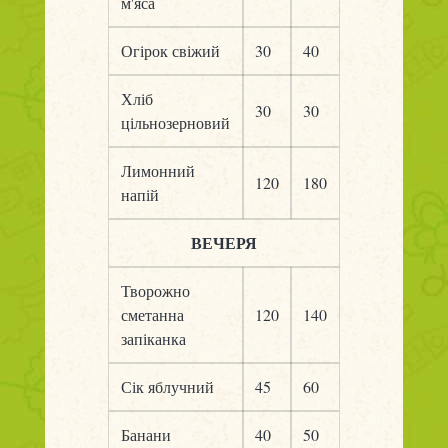
м'яса
Огірок свіжий
30
40
Хліб
30
30
цільнозерновий
Лимонний
120
180
напій
ВЕЧЕРЯ
Творожно
сметанна
120
140
запіканка
Сік яблучний
45
60
Банани
40
50