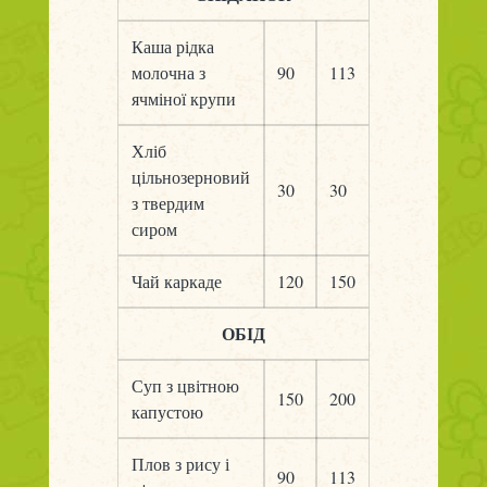
Каша рідка
молочна з
90
113
ячміної крупи
Хліб
цільнозерновий
30
30
з твердим
сиром
Чай каркаде
120
150
ОБІД
Суп з цвітною
150
200
капустою
Плов з рису і
90
113